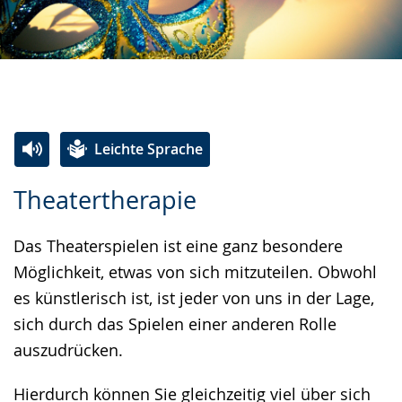
Leichte Sprache
Zur
Aktiviere
Ein
Theatertherapie
Leichten
Audio-
Video
Sprache
Unterstützung.
in
Das Theaterspielen ist eine ganz besondere
wechseln.
Deutscher
Möglichkeit, etwas von sich mitzuteilen. Obwohl
Gebärdensprache
es künstlerisch ist, ist jeder von uns in der Lage,
wird
sich durch das Spielen einer anderen Rolle
angezeigt.
auszudrücken.
Hierdurch können Sie gleichzeitig viel über sich