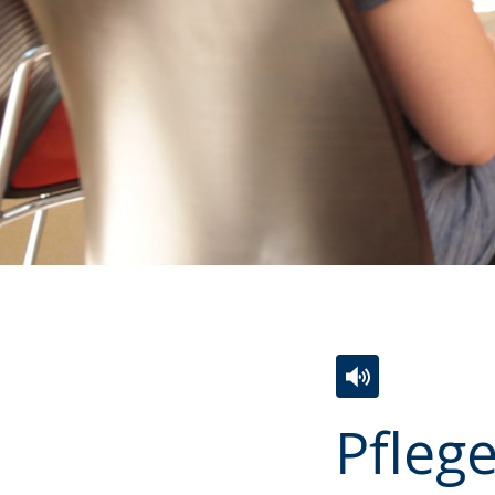
Zur
Aktiviere
Ein
Pfleg
Leichten
Audio-
Video
Sprache
Unterstützung.
in