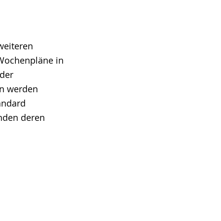
weiteren
 Wochenpläne in
 der
en werden
andard
ünden deren