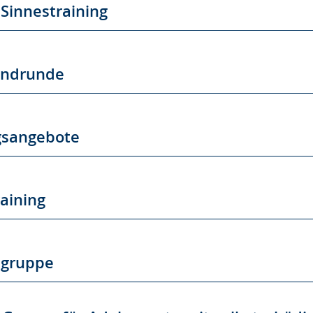
Sinnestraining
endrunde
gsangebote
aining
sgruppe