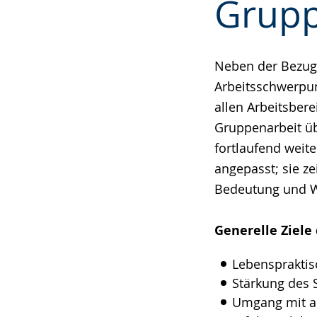
Grup
wechseln.
Deutscher
Gebärdensprach
wird
Neben der Bezugs
angezeigt.
Arbeitsschwerpun
allen Arbeitsber
Gruppenarbeit ü
fortlaufend weit
angepasst; sie ze
Bedeutung und W
Generelle Ziele
Lebenspraktis
Stärkung des 
Umgang mit a