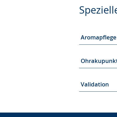
Zur
Aktiviere
Ein
Speziell
Leichten
Audio-
Video
Sprache
Unterstützung.
in
wechseln.
Deutscher
Gebärdensprach
Aromapflege
wird
angezeigt.
Ohrakupunkt
Validation