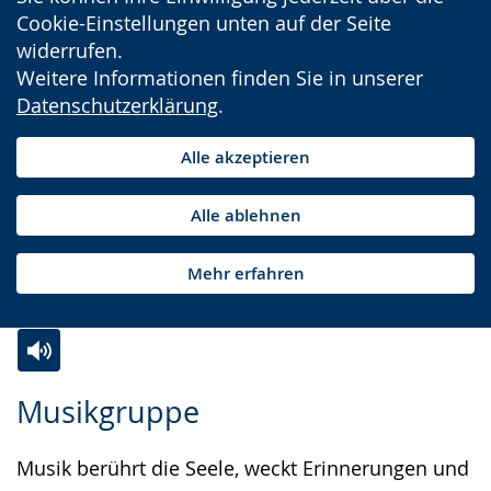
Cookie-Einstellungen unten auf der Seite
widerrufen.
Weitere Informationen finden Sie in unserer
Datenschutzerklärung
.
Alle akzeptieren
Alle ablehnen
Mehr erfahren
Zur
Aktiviere
Ein
Musikgruppe
Leichten
Audio-
Video
Sprache
Unterstützung.
in
Musik berührt die Seele, weckt Erinnerungen und
wechseln.
Deutscher