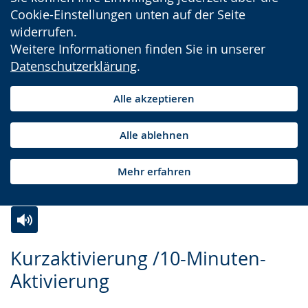
Cookie-Einstellungen unten auf der Seite
widerrufen.
Weitere Informationen finden Sie in unserer
Datenschutzerklärung
.
Alle akzeptieren
Alle ablehnen
Mehr erfahren
Zur
Aktiviere
Ein
Kurzaktivierung /10-Minuten-
Leichten
Audio-
Video
Aktivierung
Sprache
Unterstützung.
in
wechseln.
Deutscher